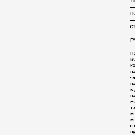
П
С
Г
П
BU
ко
п
ч
п
в 
на
м
то
м
ме
со
ну