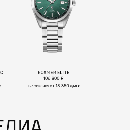
IC
ROAMER ELITE
ROAMER
106 800 ₽
105 400 ₽
13 350
С
В РАССРОЧКУ ОТ
₽/МЕС
В РАССРОЧКУ
ЕДИА