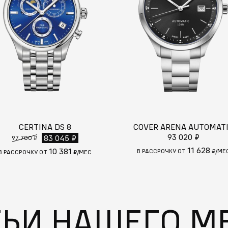
CERTINA DS 8
COVER ARENA AUTOMAT
93 020 ₽
83 045 ₽
97 700 ₽
11 628
10 381
В РАССРОЧКУ ОТ
₽/МЕ
В РАССРОЧКУ ОТ
₽/МЕС
ТЬИ НАШЕГО М