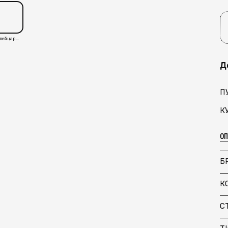
Швейцария
Д
П
К
О
Б
К
С
Т