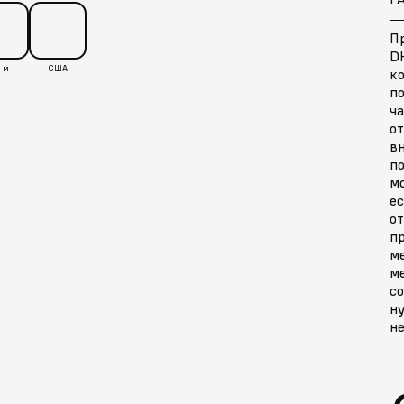
П
D
 м
США
ко
п
ч
от
в
п
м
ес
от
пр
м
ме
со
ну
не