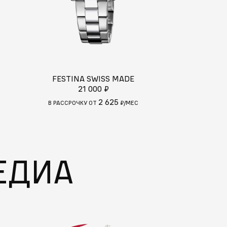
FESTINA SWISS MADE
FESTINA 
21 000 ₽
21
2 625
С
В РАССРОЧКУ ОТ
₽/МЕС
В РАССРОЧКУ
ЕДИА