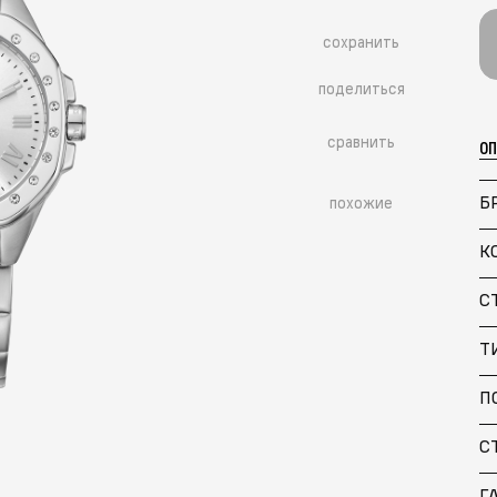
сохранить
поделиться
сравнить
О
Б
похожие
К
С
Т
П
С
Г