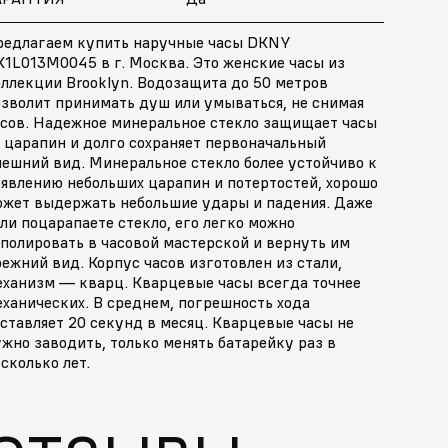
редлагаем купить наручные часы DKNY
K1L013M0045 в г. Москва. Это женские часы из
ллекции Brooklyn. Водозащита до 50 метров
озволит принимать душ или умываться, не снимая
асов. Надежное минеральное стекло защищает часы
 царапин и долго сохраняет первоначальный
нешний вид. Минеральное стекло более устойчиво к
оявлению небольших царапин и потертостей, хорошо
ожет выдержать небольшие удары и падения. Даже
ли поцарапаете стекло, его легко можно
полировать в часовой мастерской и вернуть им
ежний вид. Корпус часов изготовлен из стали,
еханизм — кварц. Кварцевые часы всегда точнее
ханических. В среднем, погрешность хода
ставляет 20 секунд в месяц. Кварцевые часы не
жно заводить, только менять батарейку раз в
сколько лет.