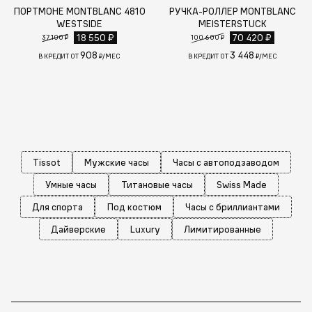
ПОРТМОНЕ MONTBLANC 4810
РУЧКА-РОЛЛЕР MONTBLANC
WESTSIDE
MEISTERSTUCK
18 550 ₽
70 420 ₽
37 100 ₽
100 600 ₽
908
3 448
В КРЕДИТ ОТ
₽/МЕС
В КРЕДИТ ОТ
₽/МЕС
Tissot
Мужские часы
Часы с автоподзаводом
Умные часы
Титановые часы
Swiss Made
Для спорта
Под костюм
Часы с бриллиантами
Дайверские
Luxury
Лимитированные