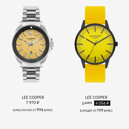
LEE COOPER
LEE COOPER
7 970 ₽
4 056 ₽
5 070 ₽
996
199
В РАССРОЧКУ ОТ
₽/МЕС
В КРЕДИТ ОТ
₽/МЕС