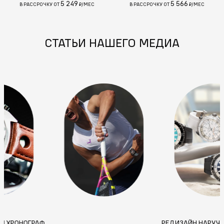
5 249
5 566
В РАССРОЧКУ ОТ
₽/МЕС
В РАССРОЧКУ ОТ
₽/МЕС
СТАТЬИ НАШЕГО МЕДИА
ВТОМАТИЧЕСКИЙ ХРОНОГРАФ
РЕ