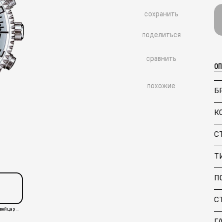
сохранить
поделиться
сравнить
О
похожие
Б
К
С
Т
П
С
Швейцария
Г