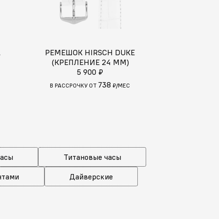
A
РЕМЕШОК HIRSCH DUKE
РЕМЕШО
(КРЕПЛЕНИЕ 24 ММ)
CAMELGRAIN 
5 900 ₽
8 400 ₽
738
В РАССРОЧКУ ОТ
₽/МЕС
В РАССРОЧК
часы
Титановые часы
нтами
Дайверские