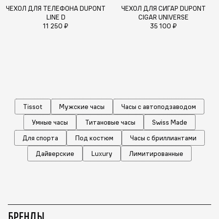
ЧЕХОЛ ДЛЯ ТЕЛЕФОНА DUPONT
ЧЕХОЛ ДЛЯ СИГАР DUPONT
LINE D
CIGAR UNIVERSE
11 250 ₽
35 100 ₽
Tissot
Мужские часы
Часы с автоподзаводом
Умные часы
Титановые часы
Swiss Made
Для спорта
Под костюм
Часы с бриллиантами
Дайверские
Luxury
Лимитированные
БРЕНДЫ