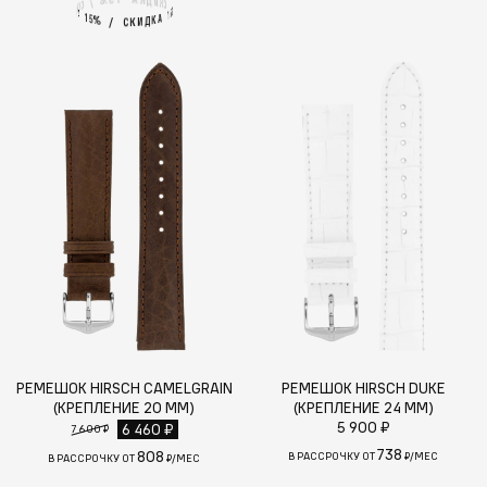
Д
И
/
К
С
С
К
И
%
5
А
1
1
А
5
%
К
Д
И
/
К
С
РЕМЕШОК HIRSCH CAMELGRAIN
РЕМЕШОК HIRSCH DUKE
(КРЕПЛЕНИЕ 20 ММ)
(КРЕПЛЕНИЕ 24 ММ)
5 900 ₽
6 460 ₽
7 600 ₽
738
808
В РАССРОЧКУ ОТ
₽/МЕС
В РАССРОЧКУ ОТ
₽/МЕС