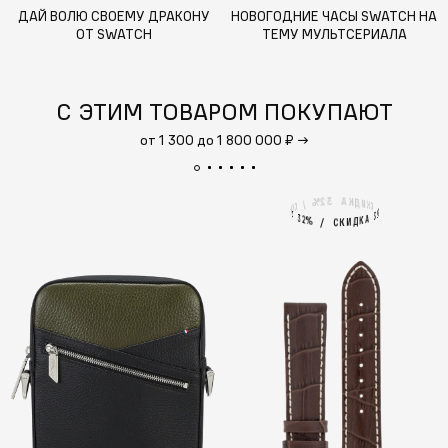
ДАЙ ВОЛЮ СВОЕМУ ДРАКОНУ
НОВОГОДНИЕ ЧАСЫ SWATCH НА
ОТ SWATCH
ТЕМУ МУЛЬТСЕРИАЛА
СИМПСОНЫ
С ЭТИМ ТОВАРОМ ПОКУПАЮТ
от 1 300 до 1 800 000 ₽
→
3
А
2
%
К
Д
И
/
К
С
С
К
И
%
2
А
3
3
А
2
%
К
Д
И
/
К
С