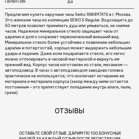
ГАРАНТИЯ
Да
Предлагаем купить наручные часы Seiko SNK897K1S в г. Москва.
Это женские часы из коллекции SEIKO 5 Regular. Водозащита до
50 метров позволит принимать душ или умываться, не снимая
часов. Надежное минеральное стекло защищает часы от
царапин и долго сохраняет первоначальный внешний вид.
Минеральное стекло более устойчиво к появлению небольших
царапин и потертостей, хорошо может выдержать небольшие
удары и падения. Даже если поцарапаете стекло, его легко
можно отполировать в часовой мастерской и вернуть им
прежний вид. Корпус часов изготовлен из стали, механизм —
автоподзавод. В часах с автоподзаводом заводная головка
практически не используется, что исключает истирание ее
материала и материала корпуса (зазор между ними остается
постоянным – это препятствует попаданию внутрь влаги, пыли,
грязи).
ОТЗЫВЫ
ОСТАВЬТЕ СВОЙ ОТЗЫВ. ДАРИМ ПО 100 БОНУСНЫХ
РУБЛЕЙ ЗА КАЖДЫЙ ОТЗЫВ ПОСЛЕ РЕГИСТРАЦИИ