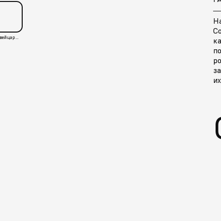
Н
C
Швейцария
ка
п
р
за
и