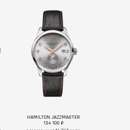
T
HAMILTON JAZZMASTER
LONGINES H
134 100 ₽
258