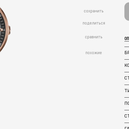
сохранить
поделиться
сравнить
О
Б
похожие
К
С
Т
Больше похожих моделей
→
П
С
Г