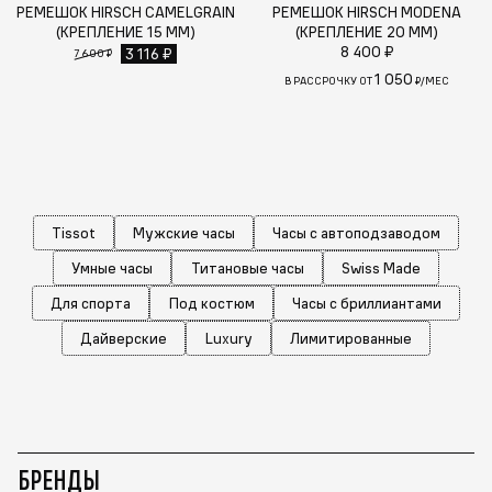
РЕМЕШОК HIRSCH CAMELGRAIN
РЕМЕШОК HIRSCH MODENA
(КРЕПЛЕНИЕ 15 ММ)
(КРЕПЛЕНИЕ 20 ММ)
8 400 ₽
3 116 ₽
7 600 ₽
1 050
В РАССРОЧКУ ОТ
₽/МЕС
Tissot
Мужские часы
Часы с автоподзаводом
Умные часы
Титановые часы
Swiss Made
Для спорта
Под костюм
Часы с бриллиантами
Дайверские
Luxury
Лимитированные
БРЕНДЫ