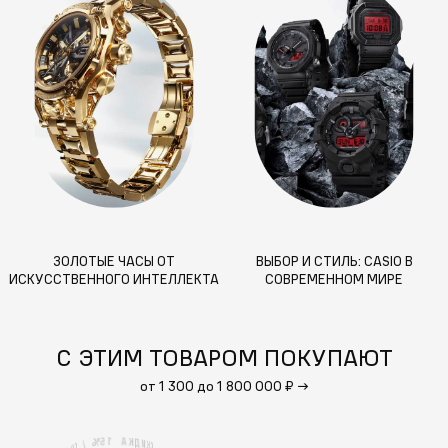
ЗОЛОТЫЕ ЧАСЫ ОТ
ВЫБОР И СТИЛЬ: CASIO В
ИСКУССТВЕННОГО ИНТЕЛЛЕКТА
СОВРЕМЕННОМ МИРЕ
С ЭТИМ ТОВАРОМ ПОКУПАЮТ
от 1 300 до 1 800 000 ₽
→
1
А
5
%
К
Д
И
/
К
С
С
К