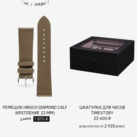
И
%
5
А
1
1
А
5
%
К
Д
И
/
К
С
РЕМЕШОК HIRSCH DIAMOND CALF
ШКАТУЛКА ДЛЯ ЧАСОВ
(КРЕПЛЕНИЕ 22 ММ)
TIMESTORY
23 400 ₽
1 870 ₽
2 200 ₽
2 925
В РАССРОЧКУ ОТ
₽/МЕС