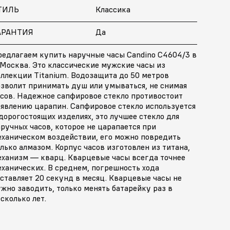
ТИЛЬ
Классика
АРАНТИЯ
Да
редлагаем купить наручные часы Candino C4604/3 в
 Москва. Это классические мужские часы из
оллекции Titanium. Водозащита до 50 метров
озволит принимать душ или умываться, не снимая
асов. Надежное сапфировое стекло противостоит
оявлению царапин. Сапфировое стекло используется
дорогостоящих изделиях, это лучшее стекло для
ручных часов, которое не царапается при
еханическом воздействии, его можно повредить
лько алмазом. Корпус часов изготовлен из титана,
еханизм — кварц. Кварцевые часы всегда точнее
ханических. В среднем, погрешность хода
ставляет 20 секунд в месяц. Кварцевые часы не
жно заводить, только менять батарейку раз в
сколько лет.