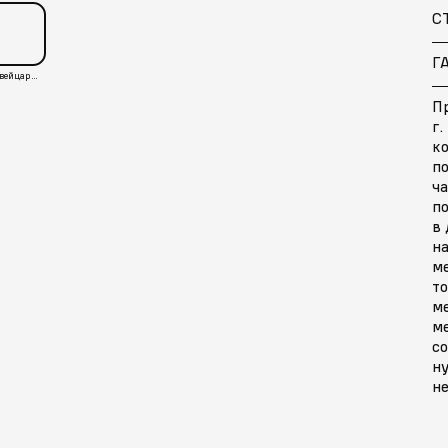
С
Г
Швейцария
П
г.
к
п
ч
п
в 
на
м
то
м
ме
со
ну
не