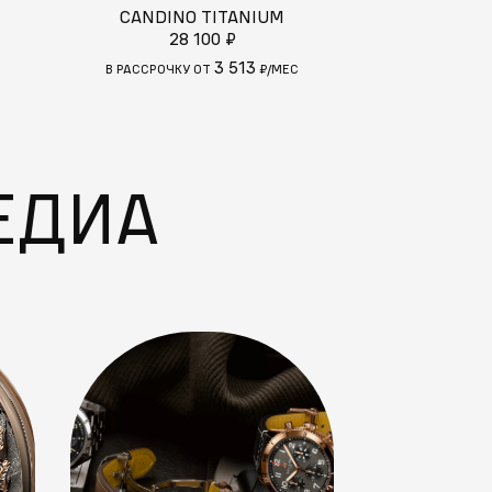
CANDINO TITANIUM
CANDINO
28 100 ₽
25
3 513
В РАССРОЧКУ ОТ
₽/МЕС
В РАССРОЧКУ
ЕДИА