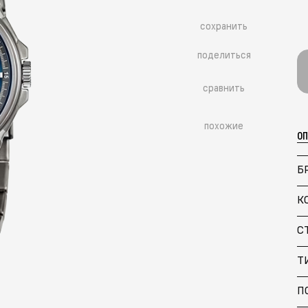
сохранить
поделиться
сравнить
похожие
О
Б
К
С
Больше похожих моделей
→
Т
П