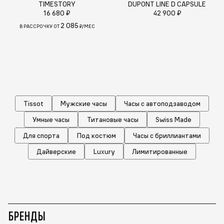
TIMESTORY
DUPONT LINE D CAPSULE
16 680 ₽
42 900 ₽
2 085
В РАССРОЧКУ ОТ
₽/МЕС
Tissot
Мужские часы
Часы с автоподзаводом
Умные часы
Титановые часы
Swiss Made
Для спорта
Под костюм
Часы с бриллиантами
Дайверские
Luxury
Лимитированные
БРЕНДЫ