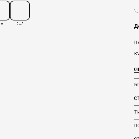
 м
США
Д
П
К
О
Б
С
Т
П
С