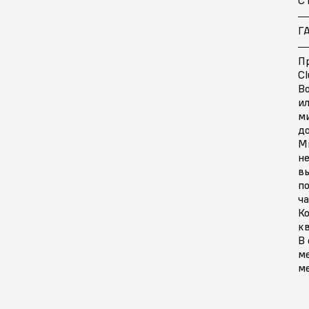
Г
Пр
Cl
В
ил
м
д
М
н
в
по
ч
Ко
кв
В 
ме
ме