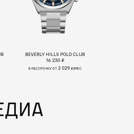
UB
BEVERLY HILLS POLO CLUB
BEVERLY HI
16 230 ₽
14
2 029
В РАССРОЧКУ ОТ
₽/МЕС
В РАССРОЧКУ
ЕДИА