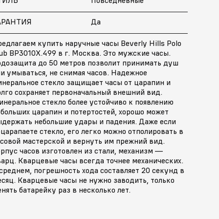
АРАНТИЯ
Да
едлагаем купить наручные часы Beverly Hills Polo
ub BP3010X.499 в г. Москва. Это мужские часы.
одозащита до 50 метров позволит принимать душ
и умываться, не снимая часов. Надежное
инеральное стекло защищает часы от царапин и
олго сохраняет первоначальный внешний вид.
инеральное стекло более устойчиво к появлению
ебольших царапин и потертостей, хорошо может
ыдержать небольшие удары и падения. Даже если
царапаете стекло, его легко можно отполировать в
асовой мастерской и вернуть им прежний вид.
рпус часов изготовлен из стали, механизм —
арц. Кварцевые часы всегда точнее механических.
среднем, погрешность хода составляет 20 секунд в
сяц. Кварцевые часы не нужно заводить, только
нять батарейку раз в несколько лет.