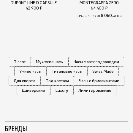
DUPONT LINE D CAPSULE
MONTEGRAPPA ZERO
42 900 ₽
64 400 ₽
8 050
В РАССРОЧКУ ОТ
₽/МЕС
Tissot
Мужские часы
Часы с автоподзаводом
Умные часы
Титановые часы
Swiss Made
Для спорта
Под костюм
Часы с бриллиантами
Дайверские
Luxury
Лимитированные
БРЕНДЫ