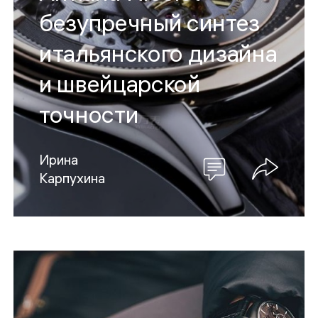
безупречный синтез
итальянского дизайна
и швейцарской
точности
Ирина
Карпухина