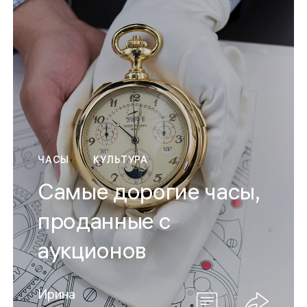
ЧАСЫ
КУЛЬТУРА
Самые дорогие часы,
проданные с
аукционов
Ирина