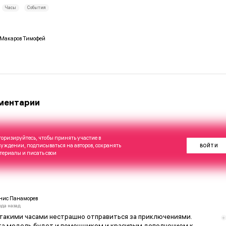
Часы
События
Макаров
Тимофей
ментарии
торизируйтесь, чтобы принять участие в
суждении, подписываться на авторов, сохранять
ВОЙТИ
териалы и писать свои
нис Панаморев
ода назад
такими часами нестрашно отправиться за приключениями.
а модель будет и помощником и красивым дополнением к