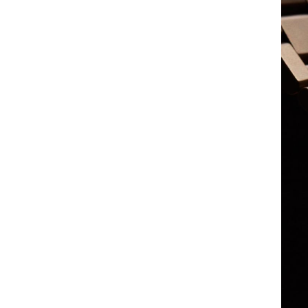
Swiss Military Hanowa
Tag Heuer
Tissot
Ulysse Nardin
Vacheron Constantin
Zenith
Русское время-Часовой Дом