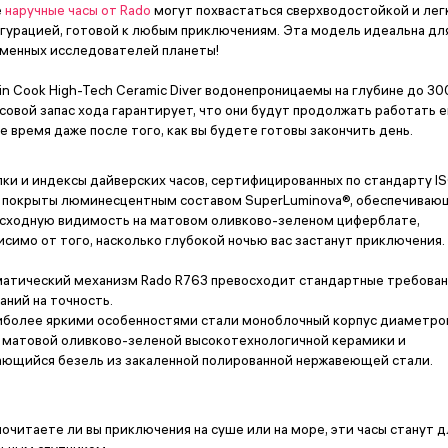
е
наручные часы от Rado
могут похвастаться сверхводостойкой и лег
гурацией, готовой к любым приключениям. Эта модель идеальна дл
менных исследователей планеты!
in Cook High-Tech Ceramic Diver водонепроницаемы на глубине до 300
совой запас хода гарантирует, что они будут продолжать работать 
е время даже после того, как вы будете готовы закончить день.
ки и индексы дайверских часов, сертифицированных по стандарту I
 покрыты люминесцентным составом SuperLuminova®, обеспечива
сходную видимость на матовом оливково-зеленом циферблате,
исимо от того, насколько глубокой ночью вас застанут приключения.
атический механизм Rado R763 превосходит стандартные требова
аний на точность.
иболее яркими особенностями стали моноблочный корпус диаметро
 матовой оливково-зеленой высокотехнологичной керамики и
ющийся безель из закаленной полированной нержавеющей стали.
очитаете ли вы приключения на суше или на море, эти часы станут д