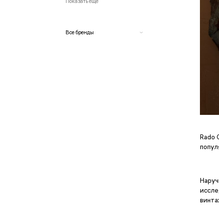
Показать еще
Все бренды
A. Lange & Söhne
Armand Nicolet
Audemars Piguet
Bell & Ross
Blancpain
Breitling
BVLGARI
Rado 
Candino
попул
Cartier
Casio
Certina
Наруч
Chopard
иссле
Claude Bernard
винта
Diesel