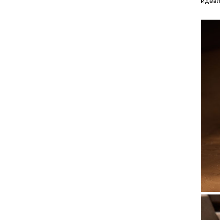
идеал
Korloff
Lee Cooper
Longines
Luminox
Maurice Lacroix
Omega
Oris
Panerai
Patek Philippe
Rado
Raketa
Raymond Weil
Richard Mille
Roger Dubuis
Rolex
Seiko
Swatch