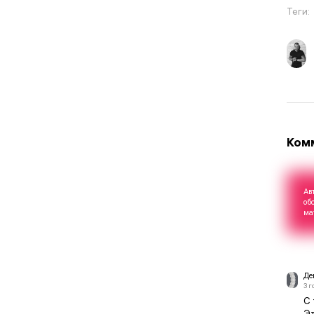
Теги:
Ком
Ав
об
ма
Де
3 г
С 
Эт