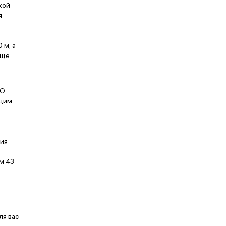
кой
я
 м, а
еще
SO
ющим
ния
м 43
ля вас