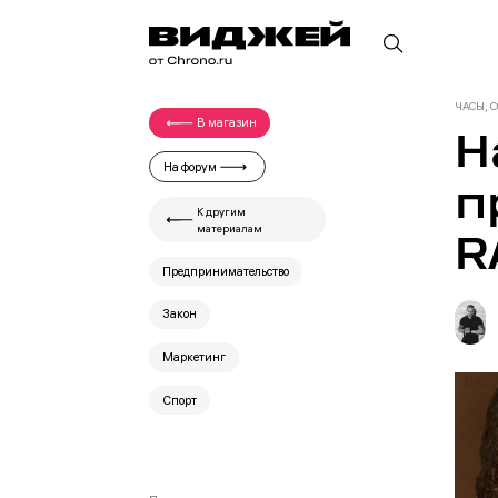
ЧАСЫ, 
В магазин
Н
На форум
п
К другим
материалам
R
Предпринимательство
Закон
Маркетинг
Спорт