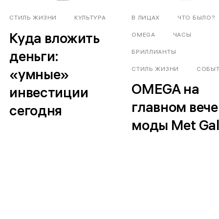
СТИЛЬ ЖИЗНИ
КУЛЬТУРА
В ЛИЦАХ
ЧТО БЫЛО?
Куда вложить
OMEGA
ЧАСЫ
деньги:
БРИЛЛИАНТЫ
СТИЛЬ ЖИЗНИ
СОБЫ
«умные»
OMEGA на
инвестиции
главном вече
сегодня
моды Met Ga